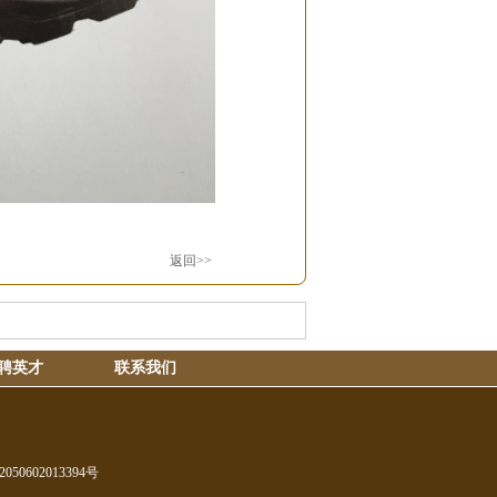
返回>>
聘英才
联系我们
50602013394号