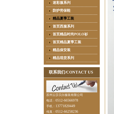
迷彩服系列
防护劳保鞋
精品夏季工装
首页西服系列
首页精品时尚POLO衫
首页精品夏季工装
精品保安装
精品现货系列
联系我们/CONTACT US
苏州云莎贝尔服装有限公司
0512-66566978
电话：
13771820449
手机：
0512-66258236
传真：