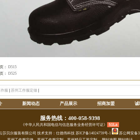
一页：
D515
一页：
D525
工作服
|
苏州工作服定做
|
介
新闻动态
产品展示
招商加盟
诚
服务热线：400-058-9398
《中华人民共和国电信与信息服务业务经营许可证》
51La
云莎贝尔服装有限公司
技术支持：仕德伟科技
苏ICP备14024759号-1
苏公网安备320
苏州工作服定做
、
苏州工作服定制
、
苏州精品工装定制
、
网站地图
网站统计